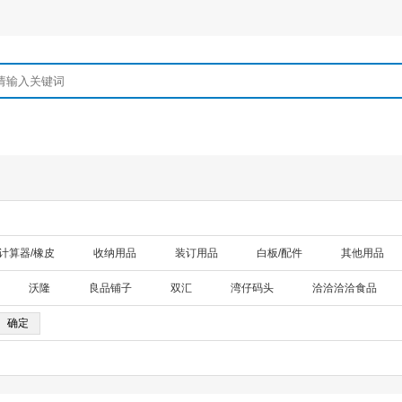
/计算器/橡皮
收纳用品
装订用品
白板/配件
其他用品
沃隆
良品铺子
双汇
湾仔码头
洽洽洽洽食品