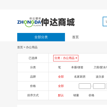
全部分类
首页
首页
>
办公用品
已选择
分类：
办公用品
×
分类
笔
本册/便签
刀剪/胶水
品牌
全部
名家厨房
波尔多
价格
全部
-
排序方式
默认
销量
价格