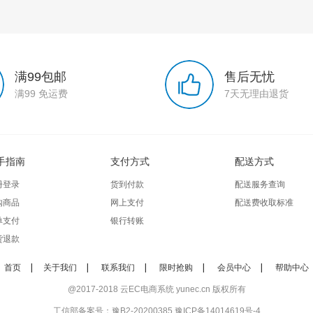
满99包邮
售后无忧
满99 免运费
7天无理由退货
手指南
支付方式
配送方式
册登录
货到付款
配送服务查询
购商品
网上支付
配送费收取标准
单支付
银行转账
货退款
首页
关于我们
联系我们
限时抢购
会员中心
帮助中心
@2017-2018
云EC电商系统 yunec.cn
版权所有
工信部备案号：豫B2-20200385
豫ICP备14014619号-4