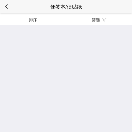
便签本/便贴纸
排序
筛选